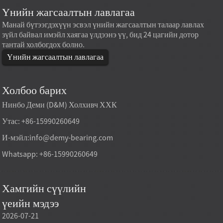
Үнийн жагсаалтын лавлагаа
Манай бүтээгдэхүүн эсвэл үнийн жагсаалтын талаар лавлах
зүйл байвал имэйл хаягаа үлдээнэ үү, бид 24 цагийн дотор
тантай холбогдох болно.
Үнийн жагсаалтын лавлагаа
Холбоо барих
Нинбо Деми (D&M) Холхивч ХХК
Утас: +86-15990260649
И-мэйл:
info@demy-bearing.com
Whatsapp: +86-15990260649
Хамгийн сүүлийн
үеийн мэдээ
2026-07-21
2026-07-21
2026-