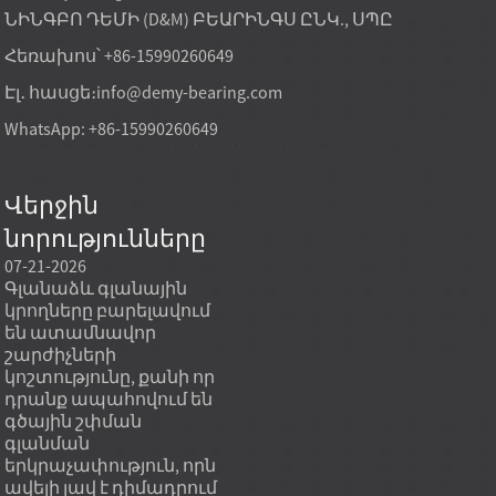
ՆԻՆԳԲՈ ԴԵՄԻ (D&M) ԲԵԱՐԻՆԳՍ ԸՆԿ., ՍՊԸ
Հեռախոս՝ +86-15990260649
Էլ․ հասցե։
info@demy-bearing.com
WhatsApp: +86-15990260649
Վերջին
նորությունները
07-21-2026
07-21-2026
07-20
Գլանաձև գլանային
Գործարանում
Հատ
կրողները բարելավում
ուղղակիորեն
սարք
են ատամնավոր
արտադրվող կոնաձև
սով
շարժիչների
գլանաձև կրող մոդելը
անհր
կոշտությունը, քանի որ
կարող է բավարարել
պատ
դրանք ապահովում են
ծանր բեռների գնման
պատ
գծային շփման
կարիքները, երբ գնման
ստան
գլանման
նպատակը ոչ միայն
երբ 
երկրաչափություն, որն
ամենացածր միավորի
սպա
ավելի լավ է դիմադրում
գինն է, այլև կայուն
կատ