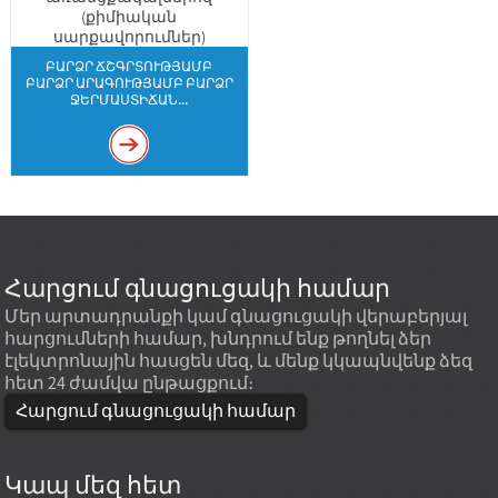
ԲԱՐՁՐ ՃՇԳՐՏՈՒԹՅԱՄԲ
ԲԱՐՁՐ ԱՐԱԳՈՒԹՅԱՄԲ ԲԱՐՁՐ
ՋԵՐՄԱՍՏԻՃԱՆ...
Հարցում գնացուցակի համար
Մեր արտադրանքի կամ գնացուցակի վերաբերյալ
հարցումների համար, խնդրում ենք թողնել ձեր
էլեկտրոնային հասցեն մեզ, և մենք կկապնվենք ձեզ
հետ 24 ժամվա ընթացքում։
Հարցում գնացուցակի համար
Կապ մեզ հետ