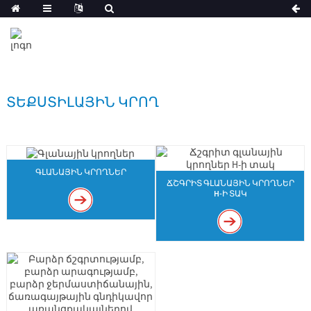
ՏԵՔՍՏԻԼԱՅԻՆ ԿՐՈՂ
ԳԼԱՆԱՅԻՆ ԿՐՈՂՆԵՐ
ՃՇԳՐԻՏ ԳԼԱՆԱՅԻՆ ԿՐՈՂՆԵՐ
H-Ի ՏԱԿ