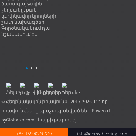
տ
ճառագայթային
բեռնունակությունը,
չափ
ուններով
շեղմանը, քան
կրկնելի որակը և
համ
գնդիկավոր կրողների
կիրառման համար
կամ
շատ նախագծեր:
համապատասխանությունը:
բեռն
Գործնականում դա
Գործնականում...
վարկ
նշանակում է ...
Ամե
գործ
սահ
տեղ
տարա
© Հեղինակային իրավունք - 2017-2026: Բոլոր
իրավունքները պաշտպանված են: - Powered
by
Globalso.com
-
կայքի քարտեզ
+86-15990260649
info@demy-bearing.com