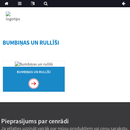
BUMBIŅAS UN RULLĪŠI
BUMBIŅAS UN RULLĪŠI
Pieprasījums par cenrādi
Ja vēlaties uzzināt vairāk par mūsu produktiem vai cenu sarakstu,