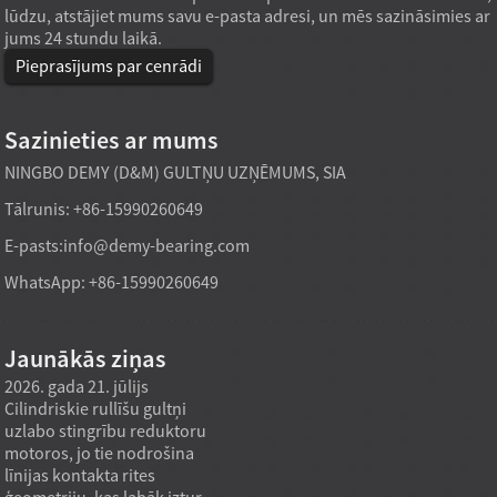
lūdzu, atstājiet mums savu e-pasta adresi, un mēs sazināsimies ar
jums 24 stundu laikā.
Pieprasījums par cenrādi
Sazinieties ar mums
NINGBO DEMY (D&M) GULTŅU UZŅĒMUMS, SIA
Tālrunis: +86-15990260649
E-pasts:
info@demy-bearing.com
WhatsApp: +86-15990260649
Jaunākās ziņas
2026. gada 21. jūlijs
2026. gada 21. jūlijs
2026. g
Cilindriskie rullīšu gultņi
Rūpnīcas tiešās piegādes
Speci
uzlabo stingrību reduktoru
konusveida rullīšu gultņa
parast
motoros, jo tie nodrošina
modelis var apmierināt lielas
pielāg
līnijas kontakta rites
slodzes iepirkuma
ja maš
ģeometriju, kas labāk iztur
vajadzības, ja iepirkuma
katalo