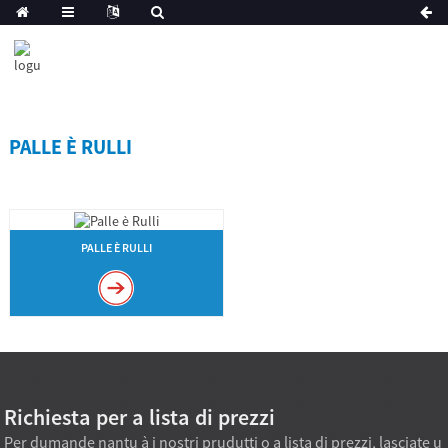
PALLE È RULLI
PALLE È RULLI
Richiesta per a lista di prezzi
Per dumande nantu à i nostri prudutti o a lista di prezzi, lasciate u