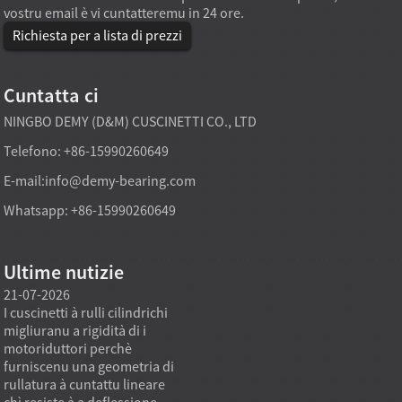
vostru email è vi cuntatteremu in 24 ore.
Richiesta per a lista di prezzi
Cuntatta ci
NINGBO DEMY (D&M) CUSCINETTI CO., LTD
Telefono: +86-15990260649
E-mail:
info@demy-bearing.com
Whatsapp: +86-15990260649
Ultime nutizie
21-07-2026
21-07-2026
20-07
I cuscinetti à rulli cilindrichi
Un mudellu di cuscinetti à
L'attr
migliuranu a rigidità di i
rulli cònici direttamente di
solitu
motoriduttori perchè
fabbrica pò sustene i bisogni
persun
furniscenu una geometria di
di compra pesanti quandu
quand
rullatura à cuntattu lineare
l'ubbiettivu di
esse s
chì resiste à a deflessione
l'approvvigionamentu ùn hè
catalo