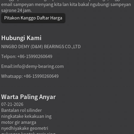
email sampeyan menyang kita lan kita bakal ngubungi sampeyan
sajrone 24 jam.
Pitakon Kanggo Daftar Harga
Hubungi Kami
NINGBO DEMY (D&M) BEARINGS CO.,LTD
Telpon: +86-15990260649
Email:
info@demy-bearing.com
Whatsapp: +86-15990260649
Warta Paling Anyar
07-21-2026
07-21-2026
07-20
Bantalan rol silinder
Model bantalan rol tirus
Pirant
ningkatake kekakuan ing
langsung saka pabrik bisa
mbutu
motor gir amarga
ndhukung kabutuhan tuku
standa
nyedhiyakake geometri
tugas berat nalika tujuan
ora bi
gulungan kontak garis sing
pengadaan ora mung rega
ukuran