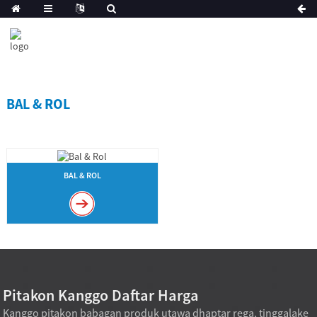
BAL & ROL
BAL & ROL
Pitakon Kanggo Daftar Harga
Kanggo pitakon babagan produk utawa dhaptar rega, tinggalake