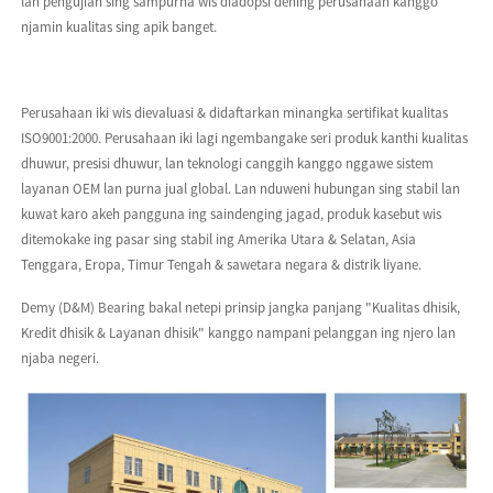
lan pengujian sing sampurna wis diadopsi dening perusahaan kanggo
njamin kualitas sing apik banget.
Perusahaan iki wis dievaluasi & didaftarkan minangka sertifikat kualitas
ISO9001:2000. Perusahaan iki lagi ngembangake seri produk kanthi kualitas
dhuwur, presisi dhuwur, lan teknologi canggih kanggo nggawe sistem
layanan OEM lan purna jual global. Lan nduweni hubungan sing stabil lan
kuwat karo akeh pangguna ing saindenging jagad, produk kasebut wis
ditemokake ing pasar sing stabil ing Amerika Utara & Selatan, Asia
Tenggara, Eropa, Timur Tengah & sawetara negara & distrik liyane.
Demy (D&M) Bearing bakal netepi prinsip jangka panjang "Kualitas dhisik,
Kredit dhisik & Layanan dhisik" kanggo nampani pelanggan ing njero lan
njaba negeri.