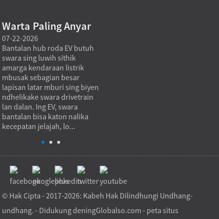
Warta Paling Anyar
07-22-2026
07-22-2026
07-21
Bantalan hub roda EV butuh
Bantalan rol dorong
Bantal
swara sing luwih sithik
nempatake platform puteran
ningk
amarga kendaraan listrik
gedhe kanthi ngowahi beban
motor
mbusak sebagian besar
aksial dadi jalur kontak
nyedh
lapisan latar mburi sing biyen
gulung sing dikontrol sing
gulung
ndhelikake swara drivetrain
nolak pamisahan vertikal
luwih 
lan dalan. Ing EV, swara
nalika ngidini rotasi sing
tinim
bantalan bisa katon nalika
lancar. Ing praktik, bantalan
bantal
kecepatan jelajah, lo...
kasebut ...
praktis
© Hak Cipta - 2017-2026: Kabeh Hak Dilindhungi Undhang-
undhang. - Didukung dening
Globalso.com
-
peta situs