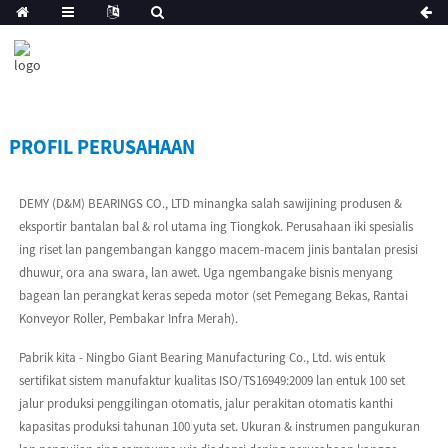
PROFIL PERUSAHAAN
DEMY (D&M) BEARINGS CO., LTD minangka salah sawijining produsen &
eksportir bantalan bal & rol utama ing Tiongkok. Perusahaan iki spesialis
ing riset lan pangembangan kanggo macem-macem jinis bantalan presisi
dhuwur, ora ana swara, lan awet. Uga ngembangake bisnis menyang
bagean lan perangkat keras sepeda motor (set Pemegang Bekas, Rantai
Konveyor Roller, Pembakar Infra Merah).
Pabrik kita - Ningbo Giant Bearing Manufacturing Co., Ltd. wis entuk
sertifikat sistem manufaktur kualitas ISO/TS16949:2009 lan entuk 100 set
jalur produksi penggilingan otomatis, jalur perakitan otomatis kanthi
kapasitas produksi tahunan 100 yuta set. Ukuran & instrumen pangukuran