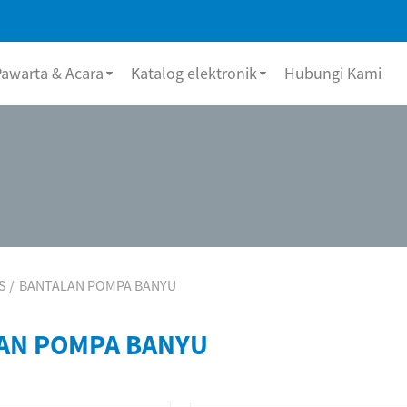
Pawarta & Acara
Katalog elektronik
Hubungi Kami
S
BANTALAN POMPA BANYU
AN POMPA BANYU