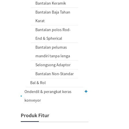
Bantalan Keramik
Bantalan Baja Tahan
Karat
Bantalan polos Rod-
End & Spherical
Bantalan pelumas
mandiri tanpa lenga
Selongsong Adaptor
Bantalan Non-Standar
Bal & Rol
Onderdil & perangkat keras
konveyor
Produk Fitur