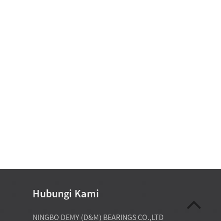
Hubungi Kami
07-20-2026
NINGBO DEMY (D&M) BEARINGS CO.,LTD