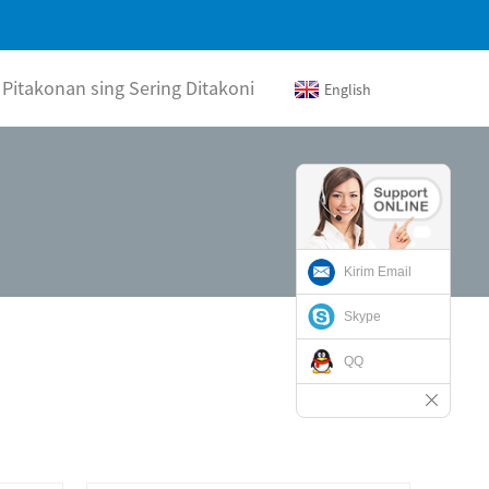
Pitakonan sing Sering Ditakoni
English
Kirim Email
Skype
QQ