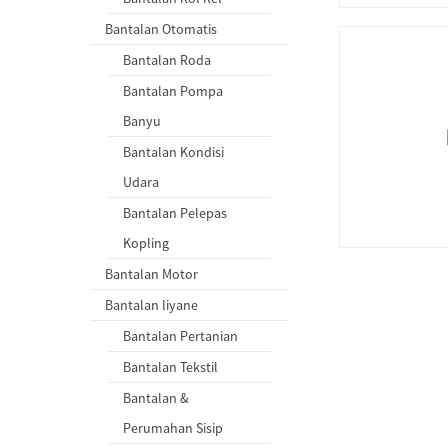
Bantalan Otomatis
Bantalan Roda
Bantalan Pompa
Banyu
Bantalan Kondisi
Udara
Bantalan Pelepas
Kopling
Bantalan Motor
Bantalan liyane
Bantalan Pertanian
Bantalan Tekstil
Bantalan &
Perumahan Sisip