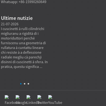
Whatsapp: +86-15990260649
Ultime nutizie
21-07-2026
21-07-2026
20-07
I cuscinetti à rulli cilindrichi
Un mudellu di cuscinetti à
L'attr
migliuranu a rigidità di i
rulli cònici direttamente di
solitu
motoriduttori perchè
fabbrica pò sustene i bisogni
persun
furniscenu una geometria di
di compra pesanti quandu
quand
rullatura à cuntattu lineare
l'ubbiettivu di
esse s
chì resiste à a deflessione
l'approvvigionamentu ùn hè
catalo
radiale megliu cà parechji
micca solu u prezzu unitariu
standa
disinni di cuscinetti à sfera. In
u più bassu, ma una capacità
standa
pratica, questu significa ...
di carica stabile, una qualità
più cu
ripetibile è l'adattamentu à
d'inst
l'applicazione. In pra...
inusu.