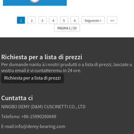
1
2
3
4
5
6
Seguente >
>>
PAGINA 1 / 20
Richiesta per a lista di prezzi
Per dumande nantu à i nostri prudutti o a lista di prezzi, lasciate u
vostru email è vi cuntatteremu in 24 ore.
Richiesta per a lista di prezzi
Cuntatta ci
NINGBO DEMY (D&M) CUSCINETTI CO., LTD
Telefono: +86-15990260649
E-mail:
info@demy-bearing.com