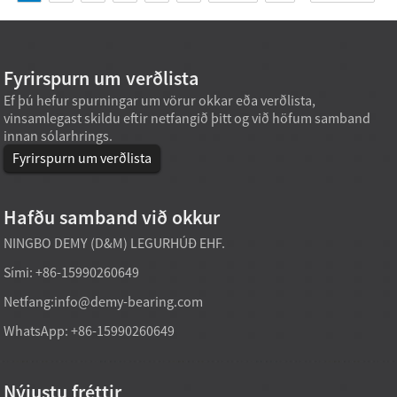
Fyrirspurn um verðlista
Ef þú hefur spurningar um vörur okkar eða verðlista,
vinsamlegast skildu eftir netfangið þitt og við höfum samband
innan sólarhrings.
Fyrirspurn um verðlista
Hafðu samband við okkur
NINGBO DEMY (D&M) LEGURHÚÐ EHF.
Sími: +86-15990260649
Netfang:
info@demy-bearing.com
WhatsApp: +86-15990260649
Nýjustu fréttir