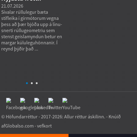
21.07.2026
21.07.2026
20.07.
Sívalar rúllulegur bæta
Keilulaga rúllulegur,
Sérstö
stífleika í gírmótorum vegna
framleiddur beint frá
yfirlei
þess að þær bjóða upp á línu-
verksmiðju, getur stutt við
óstaðl
snerti rúllugeometriu sem
innkaup á þungavörum þegar
er hæg
stenst geislamyndun betur en
innkaupamarkmiðið er ekki
vörul
margar kúluleguhönnanir. Í
bara lægsta einingarverðið,
stöðl
reynd þýðir það ...
heldur stöðug burðargeta,
stöðl
endurtekningarhæf gæði og
Algeng
notkunarhæfni. Í raun...
takma
uppse
óvenju
© Höfundarréttur - 2017-2026: Allur réttur áskilinn. - Knúið
af
Globalso.com
-
vefkort