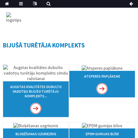
BIJUŠĀ TURĒTĀJA KOMPLEKTS
ATSPERES PAPLĀKSNE
AUGSTAS KVALITĀTES DUBULTO
VADOTŅU BIJUŠO TURĒTĀJU
KOMPLEKTS...
BLOĶĒŠANAS UZGRIEZNIS
EPDM GUMIJAS BLĪVE