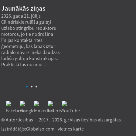
Jaunākās ziņas
2026. gada 21. jūlijs
2026. gada 21. jūlijs
2026. g
Cilindriskie rullīšu gultņi
Rūpnīcas tiešās piegādes
Speci
uzlabo stingrību reduktoru
konusveida rullīšu gultņa
parast
motoros, jo tie nodrošina
modelis var apmierināt lielas
pielāg
līnijas kontakta rites
slodzes iepirkuma
ja maš
ģeometriju, kas labāk iztur
vajadzības, ja iepirkuma
katalo
radiālo novirzi nekā daudzas
mērķis nav tikai zemākā
stipri
lodīšu gultņu konstrukcijas.
vienības cena, bet gan stabila
slodze
Praktiski tas nozīmē...
slodzes izturība, atkārtojama
Visbie
kvalitāte un atbilstība
ir ier
lietojumam. Praksē...
vieta, 
© Autortiesības — 2017.–2026. g.: Visas tiesības aizsargātas. —
Izstrādātājs:
Globalso.com
-
vietnes karte