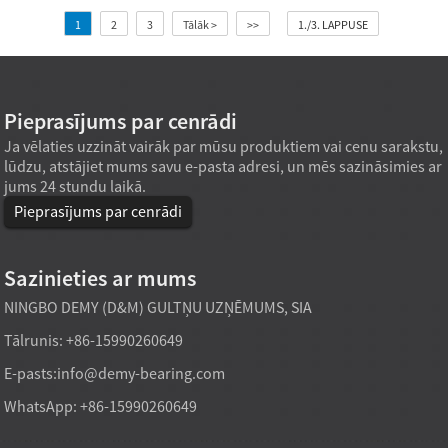
1
2
3
Tālāk >
>>
1./3. LAPPUSE
Pieprasījums par cenrādi
Ja vēlaties uzzināt vairāk par mūsu produktiem vai cenu sarakstu,
lūdzu, atstājiet mums savu e-pasta adresi, un mēs sazināsimies ar
jums 24 stundu laikā.
Pieprasījums par cenrādi
Sazinieties ar mums
NINGBO DEMY (D&M) GULTŅU UZŅĒMUMS, SIA
Tālrunis: +86-15990260649
E-pasts:
info@demy-bearing.com
WhatsApp: +86-15990260649