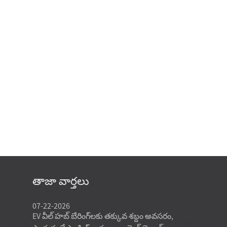
తాజా వార్తలు
07-22-2026
07-22-2026
లలో
EV వీల్ హబ్ బేరింగ్‌లకు తక్కువ శబ్దం అవసరం,
థ్రస్ట్ రోలర్ బ