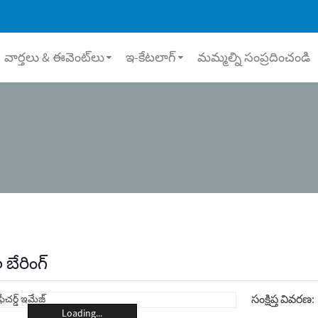
వార్తలు & ఈవెంట్‌లు
ఇ-కేటలాగ్
మమ్మల్ని సంప్రదించండి
 బేరింగ్
సంక్షిప్త వివరణ:
Loading...