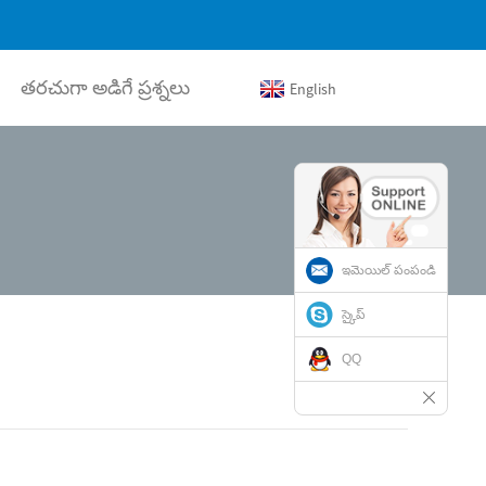
తరచుగా అడిగే ప్రశ్నలు
English
ఇమెయిల్ పంపండి
స్కైప్
QQ