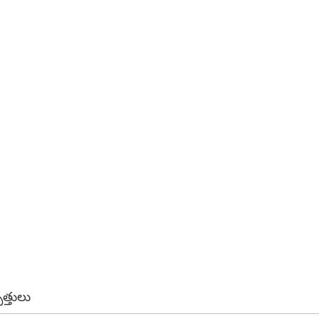
త్తులు