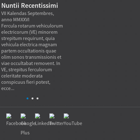
Nuntii Recentissimi
VII Kalendas Septembres,
VII Kalendas Septembres,
VII Ka
anno MMXXVI
anno MMXXVI
MMXXV
Fercula rotarum vehiculorum
Fercula cylindri axialia
Cylind
,
electricorum (VE) minorem
magnas tabulas rotantes
in mot
s
strepitum requirunt, quia
collocant, onus axiale in viam
quia g
vehicula electrica magnam
contactus volubilis
in lin
partem occultationis quae
moderatam convertendo,
quae 
olim sonos transmissionis et
quae separationem
meliu
viae occultabat removent. In
verticalem resistit dum
sphaer
VE, strepitus ferculorum
rotationem lenem
hoc sig
celeritate moderata
permittunt. In praxi, ferculum
conspicuus fieri potest,
...
ecce...