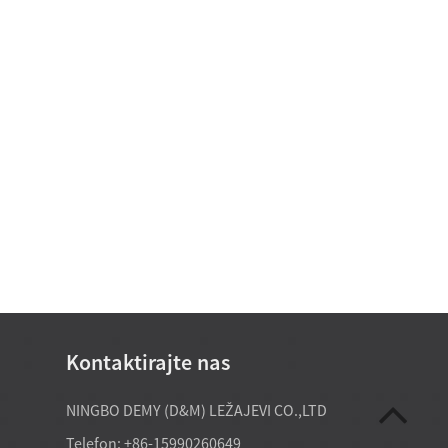
Kontaktirajte nas
20.07.2026.
NINGBO DEMY (D&M) LEŽAJEVI CO.,LTD
og valjkastog ležaja direktno
Specijalna oprema obično zahtijeva
Telefon: +86-15990260649
može podržati potrebe kupnje
prilagođene nestandardne ležajeve