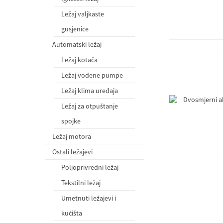
Ležaj valjkaste
gusjenice
Automatski ležaj
Ležaj kotača
Ležaj vodene pumpe
Ležaj klima uređaja
Ležaj za otpuštanje
spojke
Ležaj motora
Ostali ležajevi
Poljoprivredni ležaj
Tekstilni ležaj
Umetnuti ležajevi i
kućišta