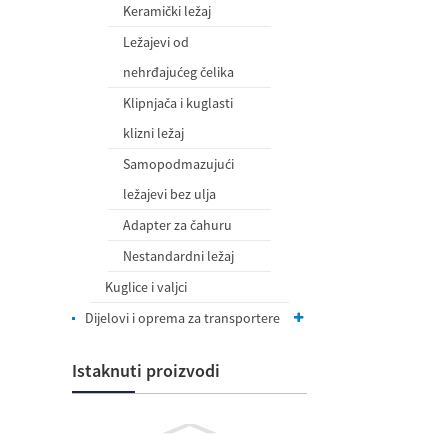
Keramički ležaj
Ležajevi od
nehrđajućeg čelika
Klipnjača i kuglasti
klizni ležaj
Samopodmazujući
ležajevi bez ulja
Adapter za čahuru
Nestandardni ležaj
Kuglice i valjci
Dijelovi i oprema za transportere
Istaknuti proizvodi