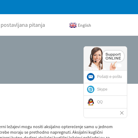
 postavljana pitanja
English
Pošalji e-poštu
Skype
QQ
jerni ležajevi mogu nositi aksijalno opterećenje samo u jednom
trebe moraju se prethodno napregnuti. Aksijalni kuglični
rni kutno-dodirni aksijalni kuglični ležajevi prikladni su za