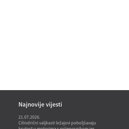
Najnovije vijesti
21.07.2026.
21.07.2026.
a
Cilindrični valjkasti ležajevi poboljšavaju
Model konusn
e kada
krutost u motorima s prijenosnikom jer
iz tvornice 