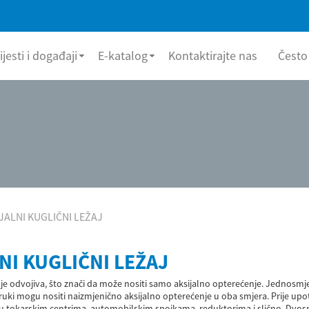
ijesti i događaji
E-katalog
Kontaktirajte nas
Često
JALNI KUGLIČNI LEŽAJ
NI KUGLIČNI LEŽAJ
 je odvojiva, što znači da može nositi samo aksijalno opterećenje. Jednosm
uki mogu nositi naizmjenično aksijalno opterećenje u oba smjera. Prije upo
e u tokarskim centrima, automobilskim spojkama, reduktorima i slično. Dvosmje