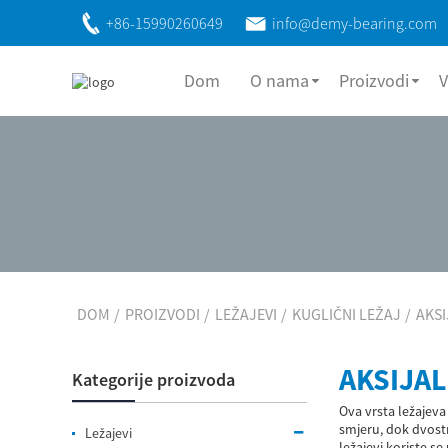
+86-15990260649
info@demy-bearing.com
Dom
O nama
Proizvodi
V
DOM
PROIZVODI
LEŽAJEVI
KUGLIČNI LEŽAJ
AKSI
AKSIJAL
Kategorije proizvoda
Ova vrsta ležajeva
smjeru, dok dvostr
Ležajevi
ležajevi koriste s