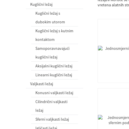
Kuglični ležaj
vretena alatnih st
Kuglični ležaj s
dubokim utorom
Kuglični ležaj s kutnim
kontaktom
Samoporavnavajući
kuglični ležaj
Aksijalni kuglični ležaj
Linearni kuglični ležaj
Valjkasti ležaj
Konusni valjkasti ležaj
Cilindrični valjkasti
ležaj
Sferni valjkasti ležaj
Igličasti ležaj