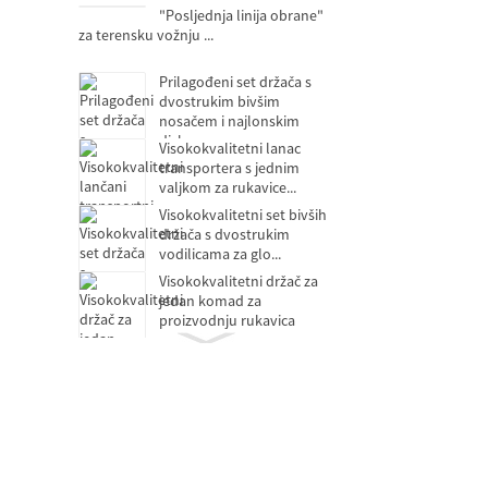
"Posljednja linija obrane"
za terensku vožnju ...
Prilagođeni set držača s
dvostrukim bivšim
nosačem i najlonskim
diskom...
Visokokvalitetni lanac
transportera s jednim
valjkom za rukavice...
Visokokvalitetni set bivših
držača s dvostrukim
vodilicama za glo...
Visokokvalitetni držač za
jedan komad za
proizvodnju rukavica
Ležaj za otpuštanje spojke
Samopodmazujući ležajevi
bez ulja
Ležaj motora