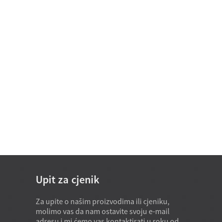
Nestandardni ležaj D 15-25
Jednoredni cilindrični
valjkasti ležaj D 50-460 mm
Jednosmjerni aksijalni
kuglični ležajevi sa sfernim
H...
Konusni valjkasti ležaj
serije inča (jednoredni) D
34...
Upit za cjenik
Za upite o našim proizvodima ili cjeniku,
20.07.2026.
molimo vas da nam ostavite svoju e-mail
Specijalna oprema obično zahtijev
adresu i mi ćemo vas kontaktirati u roku od
prilagođene nestandardne ležajev