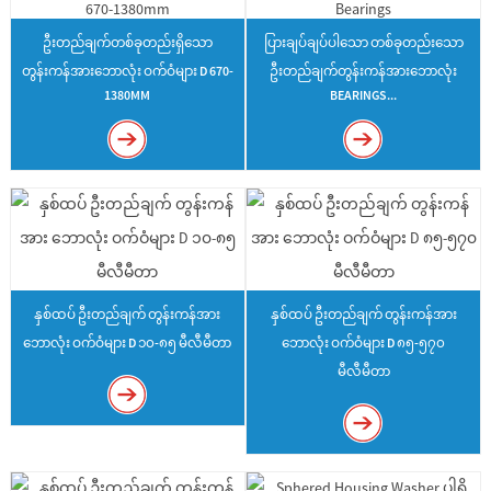
ဦးတည်ချက်တစ်ခုတည်းရှိသော
ပြားချပ်ချပ်ပါသော တစ်ခုတည်းသော
တွန်းကန်အားဘောလုံး ဝက်ဝံများ D 670-
ဦးတည်ချက်တွန်းကန်အားဘောလုံး
1380MM
BEARINGS...
နှစ်ထပ် ဦးတည်ချက် တွန်းကန်အား
နှစ်ထပ် ဦးတည်ချက် တွန်းကန်အား
ဘောလုံး ဝက်ဝံများ D ၁၀-၈၅ မီလီမီတာ
ဘောလုံး ဝက်ဝံများ D ၈၅-၅၇၀
မီလီမီတာ