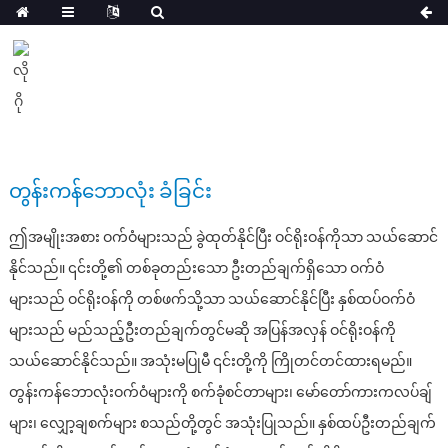
တွန်းကန်ဘောလုံး ခံခြင်း
ဤအမျိုးအစား ဝက်ဝံများသည် ခွဲထုတ်နိုင်ပြီး ဝင်ရိုးဝန်ကိုသာ သယ်ဆောင်
နိုင်သည်။ ၎င်းတို့၏ တစ်ခုတည်းသော ဦးတည်ချက်ရှိသော ဝက်ဝံ
များသည် ဝင်ရိုးဝန်ကို တစ်ဖက်သို့သာ သယ်ဆောင်နိုင်ပြီး နှစ်ထပ်ဝက်ဝံ
များသည် မည်သည့်ဦးတည်ချက်တွင်မဆို အပြန်အလှန် ဝင်ရိုးဝန်ကို
သယ်ဆောင်နိုင်သည်။ အသုံးမပြုမီ ၎င်းတို့ကို ကြိုတင်တင်ထားရမည်။
တွန်းကန်ဘောလုံးဝက်ဝံများကို စက်ခုံစင်တာများ၊ မော်တော်ကားကလပ်ချ်
များ၊ လျှော့ချစက်များ စသည်တို့တွင် အသုံးပြုသည်။ နှစ်ထပ်ဦးတည်ချက်