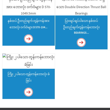
နှစ်ထပ် ဦးတည်ချက် တွန်းကန်အား
ပြားချပ်ချပ်ပါသော နှစ်ထပ်
ဘောလုံး ဝက်ဝံများ D 570-104...
ဦးတည်ချက်တွန်းကန်ဘောလုံး
BEARINGS...
ကြိုး ၂ ပါသော တွန်းကန်ဘောလုံး ခံ
ခြင်း