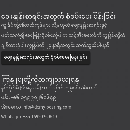
ဈေးနှုန်းစာရင်းအတွက် စုံစမ်းမေးမြန်းခြင်း
ကျွန်ုပ်တို့၏ထုတ်ကုန်များ သို့မဟုတ် ဈေးနှုန်းစာရင်းနှင့်
ပတ်သက်၍ မေးမြန်းစုံစမ်းလိုပါက သင့်အီးမေးလ်ကို ကျွန်ုပ်တို့ထံ
ချန်ထားခဲ့ပါ၊ ကျွန်ုပ်တို့ ၂၄ နာရီအတွင်း ဆက်သွယ်ပါမည်။
ဈေးနှုန်းစာရင်းအတွက် စုံစမ်းမေးမြန်းခြင်း
ကြှနျုပျတို့ကိုဆကျသှယျရနျ
နင်ဘို ဒီမီ (ဒီအန်အမ်) ဘယ်ရင်းစ် ကုမ္ပဏီလီမိတက်
ဖုန်း: +၈၆-၁၅၉၉၀၂၆၀၆၄၉
အီးမေးလ်-
info@demy-bearing.com
Whatsapp: +86-15990260649