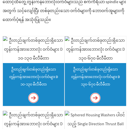
ထောင့်ထိတွေ့ တွန်းကန်ဘောလုံးဝက်ဝံများသည် စက်ကိရိယာ spindle များ
အတွက် သင့်လျော်ပြီး တစ်ခုတည်းသော ဝက်ဝံများကို ဘောဝက်အူများကို
ထောက်ပံ့ရန် အသုံးပြုသည်။
ဦးတည်ချက်တစ်ခုတည်းရှိသော
ဦးတည်ချက်တစ်ခုတည်းရှိသော
တွန်းကန်အားဘောလုံး ဝက်ဝံများ D
တွန်းကန်အားဘောလုံး ဝက်ဝံများ D
၁၀-၁၃၀ မီလီမီတာ
၁၃၀-၆၇၀ မီလီမီတာ