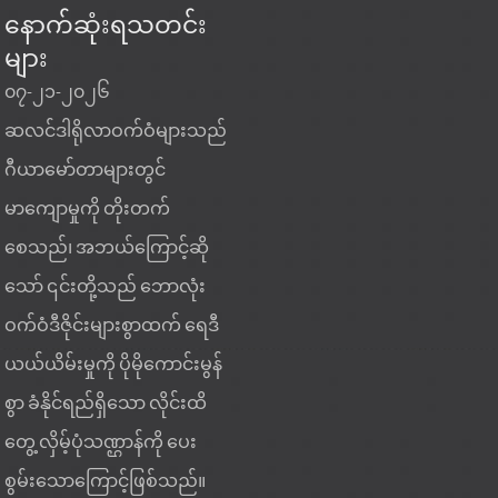
နောက်ဆုံးရသတင်း
များ
၀၇-၂၁-၂၀၂၆
၀၇-၂၁-၂၀၂၆
၀၇-၂
ဆလင်ဒါရိုလာဝက်ဝံများသည်
ဝယ်ယူမှုရည်မှန်းချက်သည်
စက်က
ု
ဂီယာမော်တာများတွင်
အနိမ့်ဆုံးယူနစ်ဈေးနှုန်းသာ
အရွယ်
မာကျောမှုကို တိုးတက်
မက တည်ငြိမ်သောဝန်တင်နိုင်
များ သ
စေသည်၊ အဘယ်ကြောင့်ဆို
စွမ်း၊ ထပ်ခါတလဲလဲ
သတ်မှ
သော် ၎င်းတို့သည် ဘောလုံး
လုပ်ဆောင်နိုင်သော
ဝန်ဆော
ဝက်ဝံဒီဇိုင်းများစွာထက် ရေဒီ
အရည်အသွေးနှင့် အသုံးချမှု
အခါ 
ယယ်ယိမ်းမှုကို ပိုမိုကောင်းမွန်
ကိုက်ညီမှုဖြစ်သည့်အခါ
ပုံမှန
စွာ ခံနိုင်ရည်ရှိသော လိုင်းထိ
စက်ရုံမှတိုက်ရိုက် tapered
မဟုတ်
တွေ့ လှိမ့်ပုံသဏ္ဌာန်ကို ပေး
roller bearing မော်ဒယ်သည်
လိုအပ
်
စွမ်းသောကြောင့်ဖြစ်သည်။
လေးလံသော
ဆုံး လ