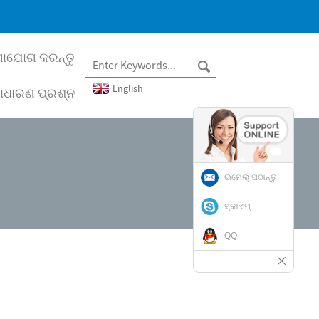
ାଯୋଗ କରନ୍ତୁ
English
ାଧାରଣ ପ୍ରଶ୍ନ
ଇମେଲ୍ ପଠାନ୍ତୁ
ସ୍କାଏପ୍
QQ