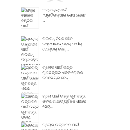
ଅଫ୍-ରୋଡ୍ ପାଇଁ
"ପ୍ରତିରକ୍ଷାର ଶେଷ ରେଖା"
...
ନାଇଲନ୍ ଡିସ୍କ ସହିତ
କଷ୍ଟମାଇଜ୍ ଡବଲ୍ ଫର୍ମର୍
ହୋଲ୍ଡର୍ ସେଟ୍ ...
ଗ୍ଲୋଭ ପାଇଁ ଉଚ୍ଚ
ଗୁଣବତ୍ତାର ଏକକ ରୋଲର
କନଭେୟର ଚେନ୍ ...
ଗ୍ଲୋ ପାଇଁ ଉଚ୍ଚ ଗୁଣବତ୍ତା
ଡବଲ୍ ଗାଇଡ୍ ପୂର୍ବତନ ଧାରକ
ସେଟ୍...
ଗ୍ଲୋଭ୍ ଉତ୍ପାଦନ ପାଇଁ