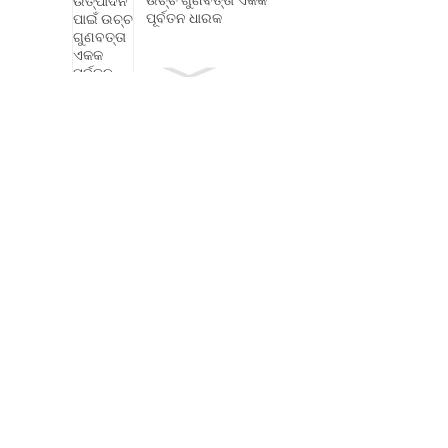
ଉଚ୍ଚ ଗୁଣବତ୍ତା ଏକକ
ପୂର୍ବତନ ଧାରକ
କ୍ଲଚ୍ ରିଲିଜ୍ ବିଅରିଂ
ତେଲ-ମୁକ୍ତ ସ୍ୱୟଂ-
ଲୁବ୍ରିକେଟିଂ ବିୟରିଂ
ମୋଟର ବିଅରିଂ
ନନ୍ ଷ୍ଟାଣ୍ଡାର୍ଡ ବିୟରିଂ ଡି
୧୫-୨୫