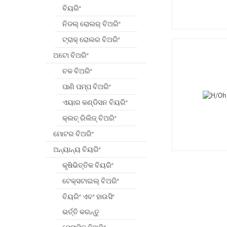
ବିୟରିଂ
ନିଡଲ୍ ରୋଲର୍ ବିଅରିଂ
ଟ୍ରାକ୍ ରୋଲର ବିଅରିଂ
ଅଟୋ ବିଅରିଂ
ଚକ ବିଅରିଂ
ପାଣି ପମ୍ପ ବିଅରିଂ
ଏୟାର କଣ୍ଡିସନ ବିୟରିଂ
କ୍ଲଚ୍ ରିଲିଜ୍ ବିଅରିଂ
ମୋଟର ବିଅରିଂ
ଅନ୍ୟାନ୍ୟ ବିୟରିଂ
କୃଷିଭିତ୍ତିକ ବିୟରିଂ
ଟେକ୍ସଟାଇଲ୍ ବିଅରିଂ
ବିୟରିଂ ଏବଂ ହାଉସିଂ
ଭର୍ତ୍ତି କରନ୍ତୁ