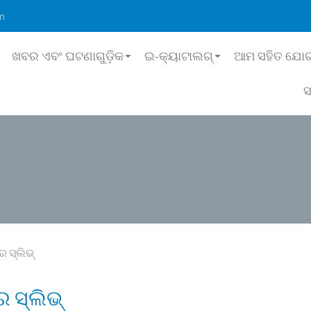
m
ଖବର ଏବଂ ଘଟଣାଗୁଡ଼ିକ
ଇ-କ୍ୟାଟାଲଗ୍
ଆମ ସହିତ ଯୋଗ
ସ
 ସ୍ଲିଭ୍
 ସ୍ଲିଭ୍