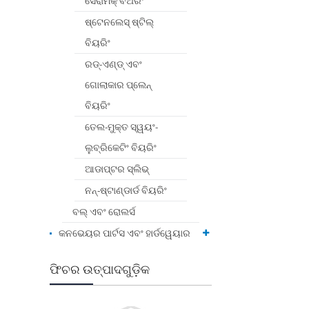
ସେରାମିକ୍ ବିଅରିଂ
ଷ୍ଟେନଲେସ୍ ଷ୍ଟିଲ୍
ବିୟରିଂ
ରଡ୍-ଏଣ୍ଡ୍ ଏବଂ
ଗୋଲାକାର ପ୍ଲେନ୍
ବିୟରିଂ
ତେଲ-ମୁକ୍ତ ସ୍ୱୟଂ-
ଲୁବ୍ରିକେଟିଂ ବିୟରିଂ
ଆଡାପ୍ଟର ସ୍ଲିଭ୍
ନନ୍-ଷ୍ଟାଣ୍ଡାର୍ଡ ବିୟରିଂ
ବଲ୍ ଏବଂ ରୋଲର୍ସ
କନଭେୟର ପାର୍ଟସ ଏବଂ ହାର୍ଡୱେୟାର
ଫିଚର ଉତ୍ପାଦଗୁଡ଼ିକ