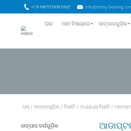
+୮୬-୧୫୯୯୦୨୬୦୬୪୯
info@demy-bearing.co
ଘର
ଆମ ବିଷୟରେ
ଉତ୍ପାଦଗୁଡ଼ିକ
ଘର
ଉତ୍ପାଦଗୁଡ଼ିକ
ବିୟରିଂ
ଅନ୍ୟାନ୍ୟ ବିୟରିଂ
ଆଡାପ୍ଟର
ଆଡାପ୍ଟର
ଉତ୍ପାଦ ବର୍ଗଗୁଡ଼ିକ