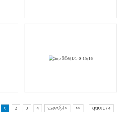
୧
2
3
4
ପରବର୍ତ୍ତୀ >
>>
ପୃଷ୍ଠା 1 / 4