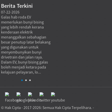
Berita Terkini
07-22-2026
07-22-2026
07-21
Galas hab roda EV
Galas penggelek tujahan
Galas 
memerlukan bunyi bising
meletakkan platform
menin
yang lebih rendah kerana
berputar yang besar dengan
dalam
kenderaan elektrik
menukar beban paksi kepada
ia me
menanggalkan sebahagian
laluan sentuhan penggelek
pengge
besar penutup latar belakang
terkawal yang menahan
yang l
yang digunakan untuk
pemisahan menegak sambil
pesong
menyembunyikan bunyi
membenarkan putaran yang
keban
drivetrain dan jalan raya.
lancar. Dalam praktiknya,
galas 
Dalam EV, bunyi bising galas
galas tersebut ...
prakti
boleh menjadi ketara pada
kelajuan pelayaran, lo...
© Hak Cipta - 2017-2026: Semua Hak Cipta Terpelihara. -