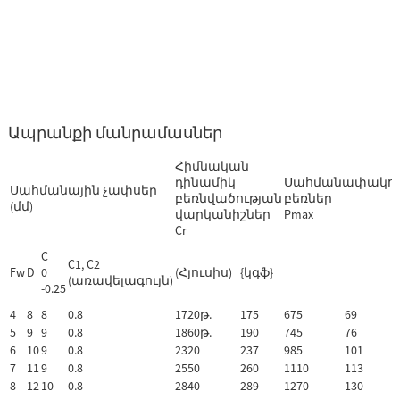
Ապրանքի մանրամասներ
Հիմնական
դինամիկ
Սահմանափակո
Սահմանային չափսեր
բեռնվածության
բեռներ
(մմ)
վարկանիշներ
Pmax
Cr
C
C1, C2
Fw
D
0
(Հյուսիս)
{կգֆ}
(առավելագույն)
-0.25
4
8
8
0.8
1720թ.
175
675
69
5
9
9
0.8
1860թ.
190
745
76
6
10
9
0.8
2320
237
985
101
7
11
9
0.8
2550
260
1110
113
8
12
10
0.8
2840
289
1270
130