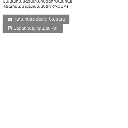
Նավահանգիստ:
Նինգբո/Շանհայ
Վճարման պայմաններ՝
Հ/Հ, Ա/Կ
Ուղարկեք մեզ էլ. նամակ
Ներբեռնել որպես PDF