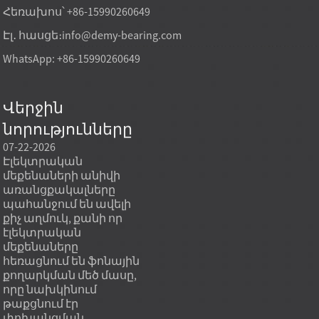
Հեռախոս՝ +86-15990260649
Էլ․ հասցե։
info@demy-bearing.com
WhatsApp: +86-15990260649
Վերջին
նորությունները
07-22-2026
07-22-2026
07-21
Էլեկտրական
Հենարանային
Գլան
մեքենաների անիվի
գլանային կրիչները
կրիչ
առանցքակալները
դիրքավորում են մեծ
են 
պահանջում են ավելի
պտտվող հարթակները՝
շարժ
քիչ աղմուկ, քանի որ
առանցքային բեռը
կոշտ
էլեկտրական
վերածելով վերահսկվող
դրան
մեքենաները
գլանային շփման ուղու,
գծայ
հեռացնում են ֆոնային
որը դիմադրում է
գլա
քողարկման մեծ մասը,
ուղղահայաց
երկր
որը նախկինում
տարանջատմանը,
ավել
թաքցնում էր
միաժամանակ թույլ
ճառ
փոխանցման
տալով հարթ պտույտ:
շեղմ