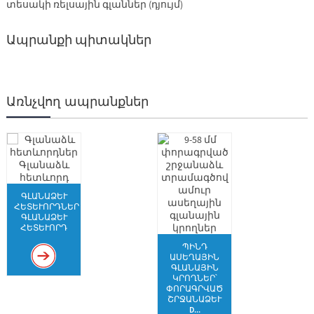
տեսակի ռելսային գլաններ (դյույմ)
Ապրանքի պիտակներ
Առնչվող ապրանքներ
ԳԼԱՆԱՁԵՒ Հ
ԵՏԵՒՈՐԴՆԵՐ ԳԼ
ԱՆԱՁԵՒ ՀԵՏ
ԵՒՈՐԴ
ՊԻՆԴ
ԱՍԵՂԱՅԻՆ
ԳԼԱՆԱՅԻՆ
ԿՐՈՂՆԵՐ՝
ՓՈՐԱԳՐՎԱԾ
ՇՐՋԱՆԱՁԵՒ D
...