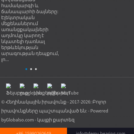
համակարգի և
Գործնականում կրողը ...
գնդի
ճանապարհի ձայները:
շատ
Էլեկտրական
Գործ
մեքենաներում
նշանա
առանցքակալների
աղմուկը կարող է
նկատելի դառնալ
երթևեկության
արագության դեպքում,
լո...
© Հեղինակային իրավունք - 2017-2026: Բոլոր
իրավունքները պաշտպանված են: - Powered
by
Globalso.com
-
կայքի քարտեզ
+86-15990260649
info@demy-bearing.com