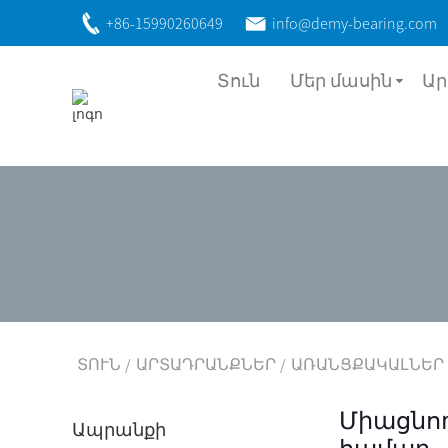
+86-15990260649
info@demy-bearing.com
Տուն
Մեր մասին
Ա
ՏՈՒՆ
ԱՐՏԱԴՐԱՆՔՆԵՐ
ԱՌԱՆՑՔԱԿԱԼՆԵՐ
Միացնող
Ապրանքի