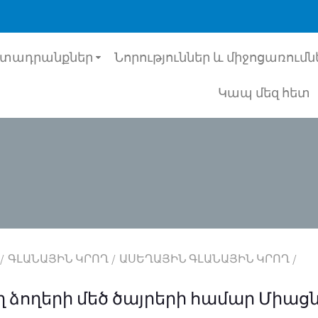
րտադրանքներ
Նորություններ և միջոցառումն
Կապ մեզ հետ
ԳԼԱՆԱՅԻՆ ԿՐՈՂ
ԱՍԵՂԱՅԻՆ ԳԼԱՆԱՅԻՆ ԿՐՈՂ
 ձողերի մեծ ծայրերի համար Միացն