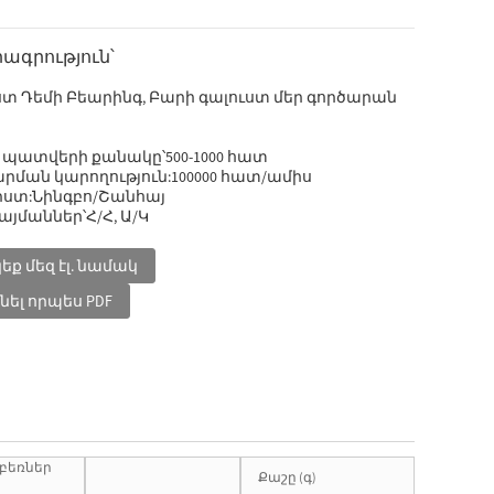
ագրություն՝
ստ Դեմի Բեարինգ, Բարի գալուստ մեր գործարան
 պատվերի քանակը՝
500-1000 հատ
ման կարողություն:
100000 հատ/ամիս
ստ:
Նինգբո/Շանհայ
այմաններ՝
Հ/Հ, Ա/Կ
եք մեզ էլ. նամակ
նել որպես PDF
բեռներ
Քաշը (գ)