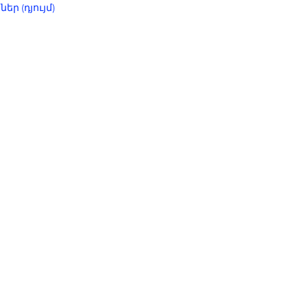
եր (դյույմ)