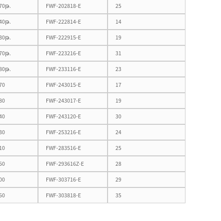
70թ.
FWF-202818-E
25
40թ.
FWF-222814-E
14
30թ.
FWF-222915-E
19
70թ.
FWF-223216-E
31
80թ.
FWF-233116-E
23
70
FWF-243015-E
17
80
FWF-243017-E
19
40
FWF-243120-E
30
30
FWF-253216-E
24
10
FWF-283516-E
25
50
FWF-293616Z-E
28
00
FWF-303716-E
29
50
FWF-303818-E
35