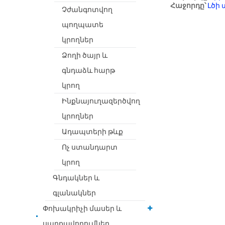
Հաջորդը՝
Լծի 
Չժանգոտվող
պողպատե
կրողներ
Ձողի ծայր և
գնդաձև հարթ
կրող
Ինքնայուղազերծվող
կրողներ
Ադապտերի թևք
Ոչ ստանդարտ
կրող
Գնդակներ և
գլանակներ
Փոխակրիչի մասեր և
սարքավորումներ