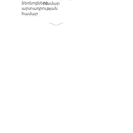
համար
Կցորդի ազատման
կրող
Ինքնայուղազերծվող
կրողներ
Շարժիչի կրող