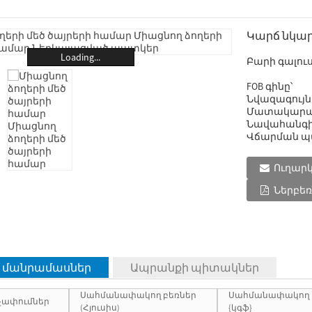
Կարճ նկար
Loading...
Բարի գալու
FOB գինը՝
Նվազագույն
Մատակարար
Նավահանգի
Վճարման պ
Ուղարկ
Ներբեռ
 մանրամասներ
Ապրանքի պիտակներ
Սահմանափակող բեռներ
Սահմանափակող 
չափումներ
(Հյուսիս)
{կգֆ}