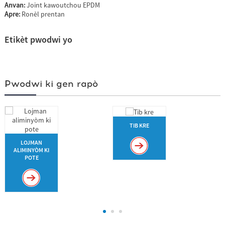
Anvan:
Joint kawoutchou EPDM
Apre:
Ronèl prentan
Etikèt pwodwi yo
Pwodwi ki gen rapò
TIB KRE
LOJMAN
ALIMINYÒM KI
POTE