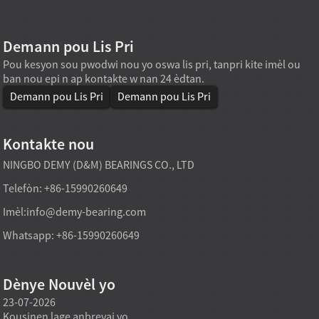
Demann pou Lis Pri
Pou kesyon sou pwodwi nou yo oswa lis pri, tanpri kite imèl ou
ban nou epi n ap kontakte w nan 24 èdtan.
Demann pou Lis Pri
Demann pou Lis Pri
Kontakte nou
NINGBO DEMY (D&M) BEARINGS CO., LTD
Telefòn: +86-15990260649
Imèl:
info@demy-bearing.com
Whatsapp: +86-15990260649
Dènye Nouvèl yo
23-07-2026
07-22-2026
07-22
Kousinen lage anbreyaj yo
Kousinen mwaye wou EV yo
Kousi