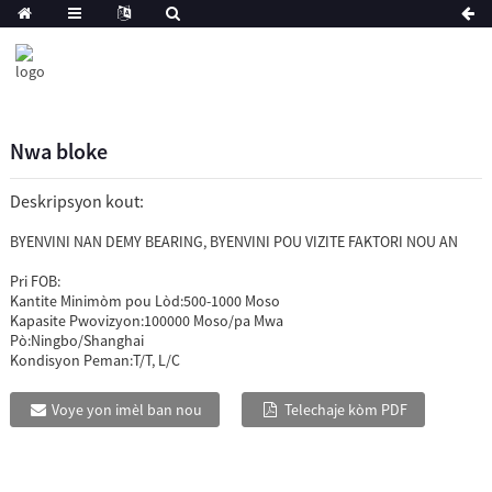
Nwa bloke
Deskripsyon kout:
BYENVINI NAN DEMY BEARING, BYENVINI POU VIZITE FAKTORI NOU AN
Pri FOB:
Kantite Minimòm pou Lòd:
500-1000 Moso
Kapasite Pwovizyon:
100000 Moso/pa Mwa
Pò:
Ningbo/Shanghai
Kondisyon Peman:
T/T, L/C
Voye yon imèl ban nou
Telechaje kòm PDF