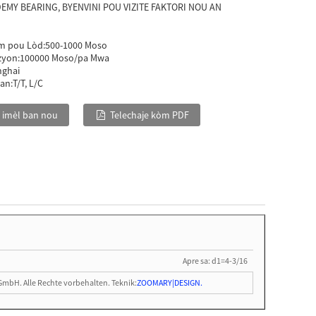
EMY BEARING, BYENVINI POU VIZITE FAKTORI NOU AN
m pou Lòd:
500-1000 Moso
zyon:
100000 Moso/pa Mwa
nghai
an:
T/T, L/C
 imèl ban nou
Telechaje kòm PDF
Apre sa: d1=4-3/16
GmbH. Alle Rechte vorbehalten. Teknik:
ZOOMARY|DESIGN.