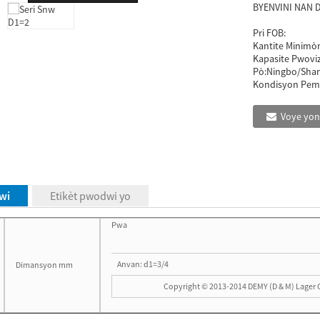
BYENVINI NAN D
Pri FOB:
Kantite Minimò
Kapasite Pwovi
Pò:
Ningbo/Sha
Kondisyon Pem
Voye yon
wi
Etikèt pwodwi yo
Pwa
Anvan: d1=3/4
Dimansyon mm
Copyright © 2013-2014 DEMY (D & M) Lager 