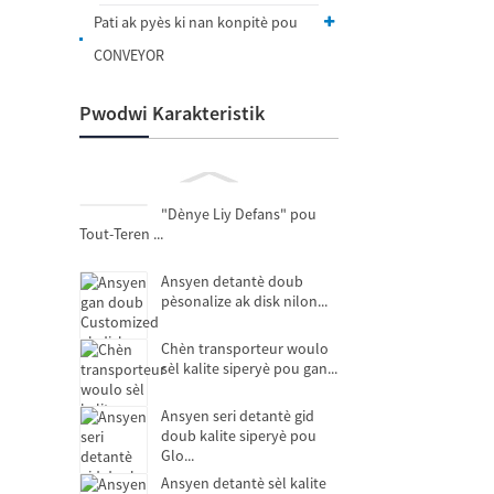
Pati ak pyès ki nan konpitè pou
CONVEYOR
Pwodwi Karakteristik
"Dènye Liy Defans" pou
Tout-Teren ...
Ansyen detantè doub
pèsonalize ak disk nilon...
Chèn transporteur woulo
sèl kalite siperyè pou gan...
Ansyen seri detantè gid
doub kalite siperyè pou
Glo...
Ansyen detantè sèl kalite