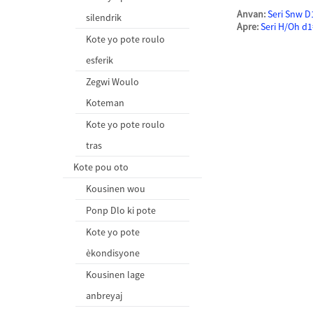
Anvan:
Seri Snw D
silendrik
Apre:
Seri H/Oh 
Kote yo pote roulo
esferik
Zegwi Woulo
Koteman
Kote yo pote roulo
tras
Kote pou oto
Kousinen wou
Ponp Dlo ki pote
Kote yo pote
èkondisyone
Kousinen lage
anbreyaj