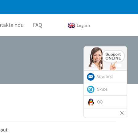
ntakte nou
FAQ
English
Voye Imèl
Skype
QQ
out: