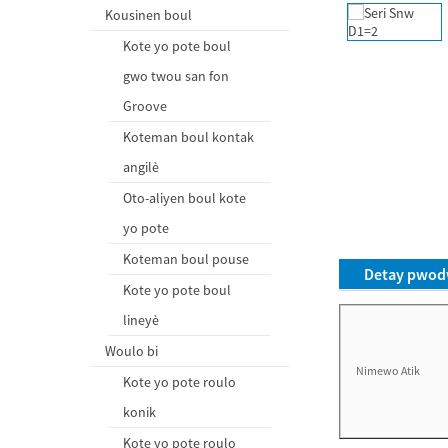
Kousinen boul
Kote yo pote boul
gwo twou san fon
Groove
Koteman boul kontak
angilè
Oto-aliyen boul kote
yo pote
Koteman boul pouse
Detay pwod
Kote yo pote boul
lineyè
Woulo bi
Nimewo Atik
Kote yo pote roulo
konik
Kote yo pote roulo