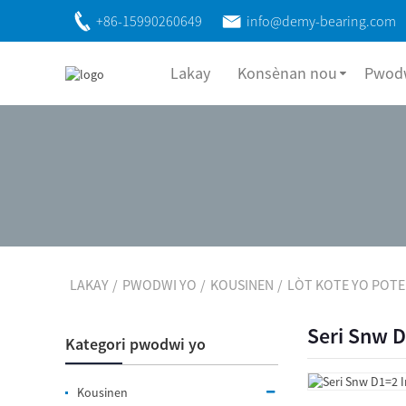
+86-15990260649
info@demy-bearing.com
Lakay
Konsènan nou
Pwodw
LAKAY
PWODWI YO
KOUSINEN
LÒT KOTE YO POTE
Seri Snw 
Kategori pwodwi yo
Kousinen