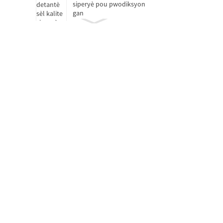
siperyè pou pwodiksyon
gan
Kousinen lage anbreyaj
Kousinen oto-lubrifyan
san lwil
Kote motè
Kousinen ki pa estanda D
15-25
Yon sèl ranje woulo
silendrik D 50-460mm
Kousinen boul pouse yon
sèl direksyon ak esfè H...
Kousinen roulo konik seri
pous (yon sèl ranje) D 34...