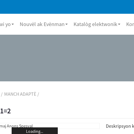
i yo
Nouvèl ak Evènman
Katalòg elektwonik
Ko
MANCH ADAPTÈ
D1=2
Deskripsyon k
Loading...