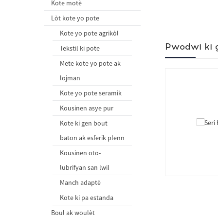
Kote motè
Lòt kote yo pote
Kote yo pote agrikòl
Pwodwi ki 
Tekstil ki pote
Mete kote yo pote ak
lojman
Kote yo pote seramik
Kousinen asye pur
Kote ki gen bout
baton ak esferik plenn
Kousinen oto-
lubrifyan san lwil
Manch adaptè
Kote ki pa estanda
Boul ak woulèt