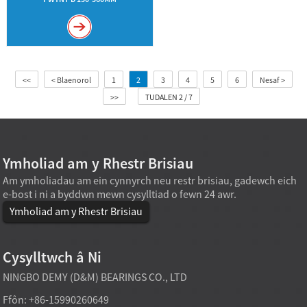
<<
< Blaenorol
1
2
3
4
5
6
Nesaf >
>>
TUDALEN 2 / 7
Ymholiad am y Rhestr Brisiau
Am ymholiadau am ein cynnyrch neu restr brisiau, gadewch eich
e-bost i ni a byddwn mewn cysylltiad o fewn 24 awr.
Ymholiad am y Rhestr Brisiau
Cysylltwch â Ni
NINGBO DEMY (D&M) BEARINGS CO., LTD
Ffôn: +86-15990260649