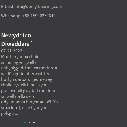
E-bost:
info@demy-bearing.com
Whatsapp: +86-15990260649
Newyddion
Diweddaraf
07-21-2026
07-21-2026
07-20
Mae berynnau rholer
Gall model beryn rholer
Fel ar
silindrog yn gwella
taprog sy'n cael ei
beryn
anhyblygedd mewn moduron
gynhyrchu'n uniongyrchol o'r
teilwr
wedi'u gêrio oherwydd eu
ffatri gefnogi anghenion
na ell
bod yn darparu geometreg
prynu dyletswydd trwm pan
peiria
rholio cyswllt llinell sy'n
nad dim ond y pris uned isaf
ffitia
gwrthsefyll gwyriad rheiddiol
yw'r nod caffael, ond capasiti
graddf
yn well na llawer o
llwyth sefydlog, ansawdd
sbard
ddyluniadau berynnau pêl. Yn
ailadroddadwy, a ffitrwydd
yw lle
ymarferol, mae hynny'n
cymhwysiad. Mewn pr...
anarfe
golygu ...