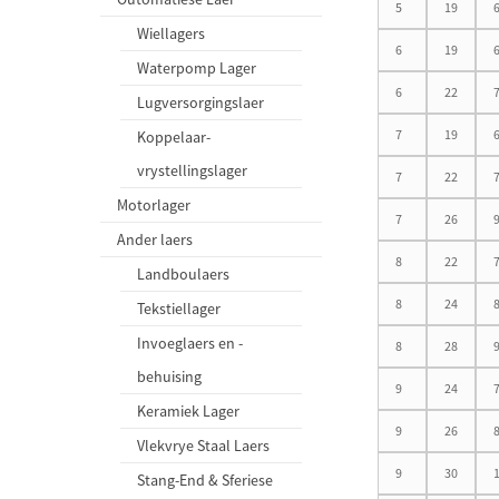
5
19
Wiellagers
6
19
Waterpomp Lager
6
22
Lugversorgingslaer
7
19
Koppelaar-
vrystellingslager
7
22
Motorlager
7
26
Ander laers
8
22
Landboulaers
8
24
Tekstiellager
Invoeglaers en -
8
28
behuising
9
24
Keramiek Lager
9
26
Vlekvrye Staal Laers
9
30
Stang-End & Sferiese