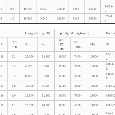
60/28-
12
0.6
10.700
6.630
14000
8400
16000
Z
62/28-
16
1.0
16.600
9.540
12000
8100
14000
Z
Laaggradering (kN)
Spoedgradering (r/min)
Nomm
Vet
r1,2
Vet
B
Cr
Kor
-2Z
Olie
-Z
min
-2RS1
-2RZ
63/28-
18
1.1
25.000
12.100
10000
7400
13000
Z
61806-
7
0.3
4.150
3.320
15000
9500
18000
Z
61906-
9
0.3
8.050
5.370
14000
8500
17000
Z
13
1.0
13.300
8.360
12000
8000
15000
6006-Z
16
1.0
19.500
11.300
10000
7500
13000
6206-Z
19
1.1
26.700
14.900
9000
6300
11000
6306-Z
60/32-
13
1.0
13.300
8.390
12000
7200
14000