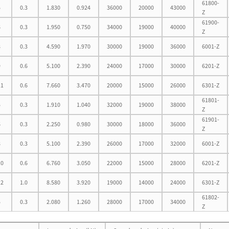
61800-
5
0.3
1.830
0.924
36000
20000
43000
Z
61900-
6
0.3
1.950
0.750
34000
19000
40000
Z
8
0.3
4.590
1.970
30000
19000
36000
6001-Z
9
0.6
5.100
2.390
24000
17000
30000
6201-Z
11
0.6
7.660
3.470
20000
15000
26000
6301-Z
61801-
5
0.3
1.910
1.040
32000
19000
38000
Z
61901-
6
0.3
2.250
0.980
30000
18000
36000
Z
8
0.3
5.100
2.390
26000
17000
32000
6001-Z
10
0.6
6.760
3.050
22000
15000
28000
6201-Z
12
1.0
8.580
3.920
19000
14000
24000
6301-Z
61802-
5
0.3
2.080
1.260
28000
17000
34000
Z