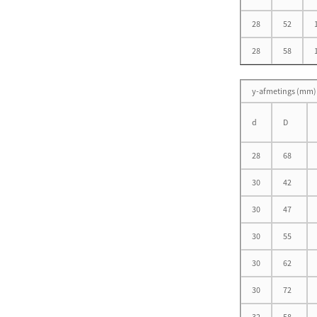
28
52
28
58
Enkelry Silindriese
Rollagers D 50-460mm
y-afmetings (mm)
d
D
Enkelrigting-
stootkogellagers met
28
68
sferiese ...
30
42
30
47
Duim-reeks tapse rollagers
(enkelry) D 34....
30
55
30
62
30
72
32
58