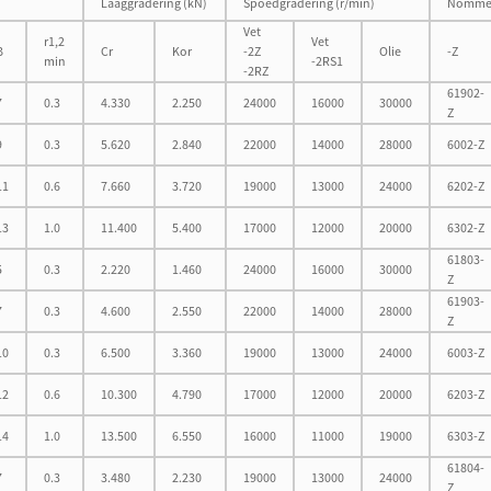
Laaggradering (kN)
Spoedgradering (r/min)
Nomme
Vet
r1,2
Vet
B
Cr
Kor
-2Z
Olie
-Z
min
-2RS1
-2RZ
61902-
7
0.3
4.330
2.250
24000
16000
30000
Z
9
0.3
5.620
2.840
22000
14000
28000
6002-Z
11
0.6
7.660
3.720
19000
13000
24000
6202-Z
13
1.0
11.400
5.400
17000
12000
20000
6302-Z
61803-
5
0.3
2.220
1.460
24000
16000
30000
Z
61903-
7
0.3
4.600
2.550
22000
14000
28000
Z
10
0.3
6.500
3.360
19000
13000
24000
6003-Z
12
0.6
10.300
4.790
17000
12000
20000
6203-Z
14
1.0
13.500
6.550
16000
11000
19000
6303-Z
61804-
7
0.3
3.480
2.230
19000
13000
24000
Z