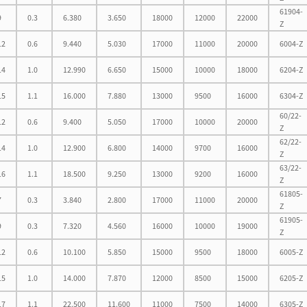
61904-
9
0.3
6.380
3.650
18000
12000
22000
Z
12
0.6
9.440
5.030
17000
11000
20000
6004-Z
14
1.0
12.990
6.650
15000
10000
18000
6204-Z
15
1.1
16.000
7.880
13000
9500
16000
6304-Z
60/22-
12
0.6
9.400
5.050
17000
10000
20000
Z
62/22-
14
1.0
12.900
6.800
14000
9700
16000
Z
63/22-
16
1.1
18.500
9.250
13000
9200
16000
Z
61805-
7
0.3
3.840
2.800
17000
11000
20000
Z
61905-
9
0.3
7.320
4.560
16000
10000
19000
Z
12
0.6
10.100
5.850
15000
9500
18000
6005-Z
15
1.0
14.000
7.870
12000
8500
15000
6205-Z
17
1.1
22.500
11.600
11000
7500
14000
6305-Z