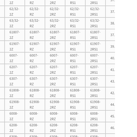
2Z
RZ
2RZ
RS1
2RS1
62/32-
62/32-
62/32-
62/32-
62/32-
37.0
60.0
2Z
RZ
2RZ
RS1
2RS1
63/32-
63/32-
63/32-
63/32-
63/32-
38.5
68.5
2Z
RZ
2RZ
RS1
2RS1
61807-
61807-
61807-
61807-
61807-
37.0
45.0
2Z
RZ
2RZ
RS1
2RS1
61907-
61907-
61907-
61907-
61907-
39.0
51.0
2Z
RZ
2RZ
RS1
2RS1
6007-
6007-
6007-
6007-
6007-
40.0
57.0
2Z
RZ
2RZ
RS1
2RS1
6207-
6207-
6207-
6207-
6207-
41.5
65.5
2Z
RZ
2RZ
RS1
2RS1
6307-
6307-
6307-
6307-
6307-
43.0
72.0
2Z
RZ
2RZ
RS1
2RS1
61808-
61808-
61808-
61808-
61808-
42.0
50.0
2Z
RZ
2RZ
RS1
2RS1
61908-
61908-
61908-
61908-
61908-
44.0
58.0
2Z
RZ
2RZ
RS1
2RS1
6008-
6008-
6008-
6008-
6008-
45.0
63.0
2Z
RZ
2RZ
RS1
2RS1
6208-
6208-
6208-
6208-
6208-
46.5
73.5
2Z
RZ
2RZ
RS1
2RS1
6308-
6308-
6308-
6308-
6308-