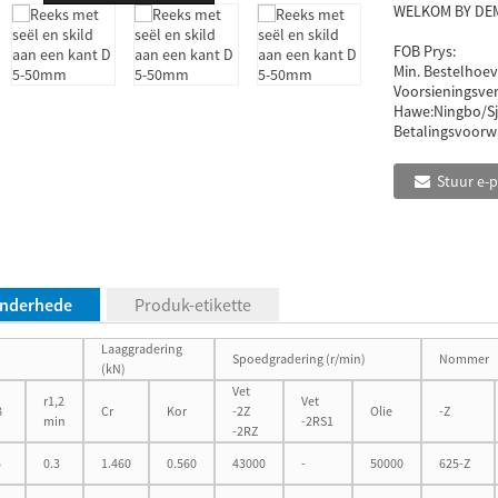
WELKOM BY DEM
FOB Prys:
Min. Bestelhoev
Voorsieningsve
Hawe:
Ningbo/S
Betalingsvoorw
Stuur e-
nderhede
Produk-etikette
Laaggradering
Spoedgradering (r/min)
Nommer
(kN)
Vet
r1,2
Vet
B
Cr
Kor
-2Z
Olie
-Z
min
-2RS1
-2RZ
5
0.3
1.460
0.560
43000
-
50000
625-Z