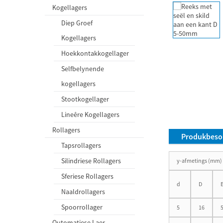
Kogellagers
Diep Groef
Kogellagers
Hoekkontakkogellager
Selfbelynende
kogellagers
Stootkogellager
Lineêre Kogellagers
Rollagers
Produkbeso
Tapsrollagers
Silindriese Rollagers
y-afmetings (mm)
Sferiese Rollagers
d
D
Naaldrollagers
Spoorrollager
5
16
Outomatiese Laer