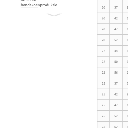
20
37
Koppelaar-
20
42
vrystellingslager
20
47
20
52
Olievrye selfsmerende
22
44
laers
22
50
22
56
25
37
Motorlager
25
42
25
47
25
52
Nie-standaard laer D 15-25
25
62