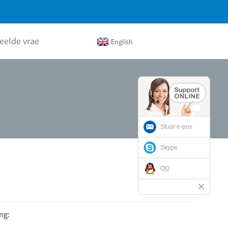
eelde vrae
English
Stuur e-pos
Skype
QQ
ng: