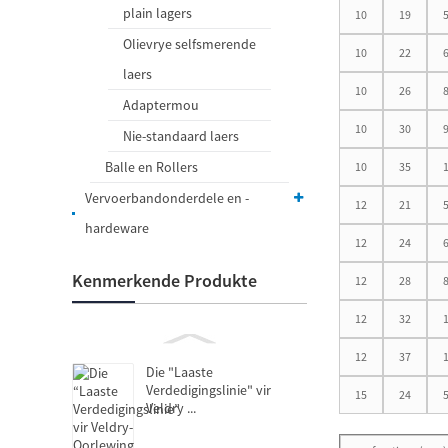
plain lagers
10
19
Olievrye selfsmerende
10
22
laers
10
26
Adaptermou
10
30
Nie-standaard laers
Balle en Rollers
10
35
Vervoerbandonderdele en -
12
21
hardeware
12
24
Kenmerkende Produkte
12
28
12
32
12
37
Die "Laaste
Verdedigingslinie" vir
15
24
Veldry ...