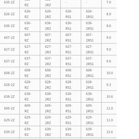
635-2Z
-
-
7.0
17.0
RZ
2RZ
626-
626-
626-
626-
626-2Z
8.0
17.0
RZ
2RZ
RS1
2RS1
636-
636-
636-
636-
636-2Z
8.6
19.4
RZ
2RZ
RS1
2RS1
607-
607-
607-
607-
607-2Z
9.0
17.0
RZ
2RZ
RS1
2RS1
627-
627-
627-
627-
627-2Z
9.0
20.0
RZ
2RZ
RS1
2RS1
637-
637-
637-
637-
637-2Z
9.6
23.4
RZ
2RZ
RS1
2RS1
608-
608-
608-
608-
608-2Z
10.0
20.0
RZ
2RZ
RS1
2RS1
628-
628-
628-
628-
628-2Z
9.3
21.0
RZ
2RZ
RS1
2RS1
638-
638-
638-
638-
638-2Z
10.6
25.4
RZ
2RZ
RS1
2RS1
609-
609-
609-
609-
609-2Z
11.0
22.0
RZ
2RZ
RS1
2RS1
629-
629-
629-
629-
629-2Z
11.0
24.0
RZ
2RZ
RS1
2RS1
639-
639-
639-
639-
639-2Z
12.6
25.8
RZ
2RZ
RS1
2RS1