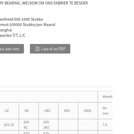
Y BEARING, WELKOM OM ONS FABRIEK TE BESOEK
eelheid:
500-1000 Stukke
rmoë:
100000 Stukke/per Maand
janghai
aardes:
T/T, L/C
pos aan ons
Laai af as PDF
Afmetings van paai
da
Da
-2Z
-RZ
-2RZ
-RS1
-2RS1
min
maksimu
625-
625-
625-2Z
-
-
7.0
14.0
RZ
2RZ
635-
635-