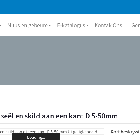
Nuus en gebeure
E-katalogus
Kontak Ons
Ger
seël en skild aan een kant D 5-50mm
Kort beskrywi
Loading...