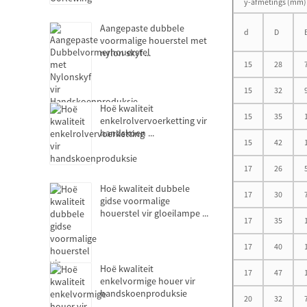
y-afmetings (mm)
Aangepaste dubbele
d
D
voormalige houerstel met
nylon skyf ...
15
28
15
32
Hoë kwaliteit
15
35
enkelrolvervoerketting vir
handskoen ...
15
42
17
26
Hoë kwaliteit dubbele
17
30
gidse voormalige
houerstel vir gloeilampe ...
17
35
17
40
Hoë kwaliteit
17
47
enkelvormige houer vir
handskoenproduksie
20
32