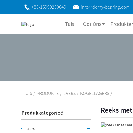
+86-15990260649
info@demy-bearing.com
Tuis
Oor Ons
Produkte
TUIS
PRODUKTE
LAERS
KOGELLAGERS
Reeks met 
Produkkategorieë
Laers