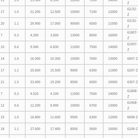
Z
62/32-
17
1.0
21.200
12.500
10000
7100
12000
Z
63/32-
20
1.1
29.900
17.000
90000
6500
11000
Z
61807-
7
0.3
4.290
3.600
13000
8000
16000
Z
61907-
10
0.6
9.540
6.830
11000
7500
14000
Z
14
1.0
16.000
10.300
10000
7000
13000
6007-Z
17
1.1
25.600
15.500
9000
6300
11000
6207-Z
21
1.5
33.400
19.200
8500
6000
10000
6307-Z
61808-
7
0.3
4.520
4.100
11000
7500
14000
Z
61908-
12
0.6
12.200
8.900
10000
6700
13000
Z
15
1.0
16.800
11.600
9500
6300
12000
6008-Z
18
1.1
27.600
17.400
8500
5600
10000
6208-Z