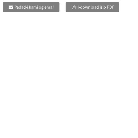
Padad-i kami og email
I-download isip PDF