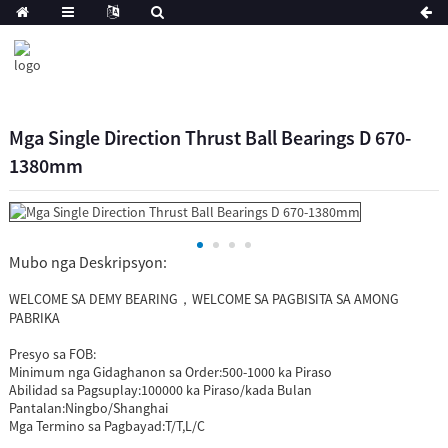
Mga Single Direction Thrust Ball Bearings D 670-
1380mm
Mubo nga Deskripsyon:
WELCOME SA DEMY BEARING，WELCOME SA PAGBISITA SA AMONG
PABRIKA
Presyo sa FOB:
Minimum nga Gidaghanon sa Order:
500-1000 ka Piraso
Abilidad sa Pagsuplay:
100000 ka Piraso/kada Bulan
Pantalan:
Ningbo/Shanghai
Mga Termino sa Pagbayad:
T/T,L/C