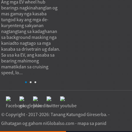
Ang mga EV wheel hub
Ang thrust roller bearings
Ang mg
bearings nagkinahanglan og
moposisyon sa dagkong
bearin
mas gamay nga kasaba
nagtuyok nga mga
sa mg
tungod kay ang mga de-
plataporma pinaagi sa pag-
kay ki
kuryenteng sakyanan
convert sa axial load ngadto
contac
nagtangtang sa kadaghanan
sa usa ka kontrolado nga
mas ma
sa background masking nga
rolling contact path nga
deflec
kaniadto nagtago sa mga
mosukol sa bertikal nga
mga di
i
kasaba sa drivetrain ug dalan.
pagbulag samtang nagtugot
Sa pra
Sa usa ka EV, ang kasaba sa
sa hapsay nga pagtuyok. Sa
nagpas
bearing mahimong
praktis, ang bearing ...
mamatikdan sa cruising
speed, lo...
© Copyright - 2017-2026: Tanang Katungod Gireserba. -
Gihatagan og gahom ni
Globalso.com
-
mapa sa panid