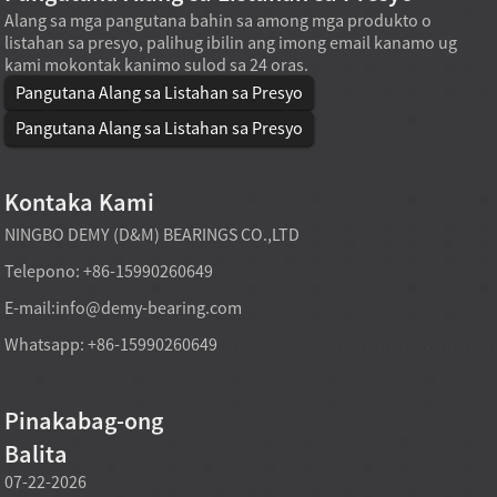
Alang sa mga pangutana bahin sa among mga produkto o
listahan sa presyo, palihug ibilin ang imong email kanamo ug
kami mokontak kanimo sulod sa 24 oras.
Pangutana Alang sa Listahan sa Presyo
Pangutana Alang sa Listahan sa Presyo
Kontaka Kami
NINGBO DEMY (D&M) BEARINGS CO.,LTD
Telepono: +86-15990260649
E-mail:
info@demy-bearing.com
Whatsapp: +86-15990260649
Pinakabag-ong
Balita
07-22-2026
07-22-2026
07-21