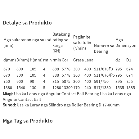
Detalye sa Produkto
Batakang
Paglimite
Mga sukaranan nga sukod
rating sa
Mga
sa katulin
a
(mm)
karga
Dimensyon
Numero sa
(r/min)
(KN)
bearing
d(mm)
D(mm)
H(mm)
rmin
rmin
Cor
Grasa
Lana
d2
D1
670
800
105
4
888
5778
300
400
511/670F3
795
674
670
800
105
4
888
5778
300
400
511/670/P5
795
674
750
900
90
4
815
5875
300
400
591/750
895
755
1380
1540
130
5
1280
13300
170
240
517/1380
1535
1385
Miagi:
Usa ka Laray nga Angular Contact Ball Bearing Usa ka Laray nga
Angular Contact Ball
Sunod:
Usa ka Laray nga Silindro nga Roller Bearing D 17-80mm
Mga Tag sa Produkto